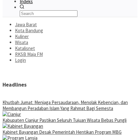
Indeks
Jawa Barat
Kota Bandung
Kuliner
Wisata
Katalisnet
RKSB Maja FM
Login
Headlines
Khutbah Jumat: Menjaga Persaudaraan, Menolak Kebencian, dan
Membangun Peradaban Islam Yang Rahmat Bagi Semesta
Kabupaten Cianjur Pastikan Seluruh Tujuan Wisata Bebas Pungli
Kabinet Bayangan Desak Pemerintah Hentikan Program MBG