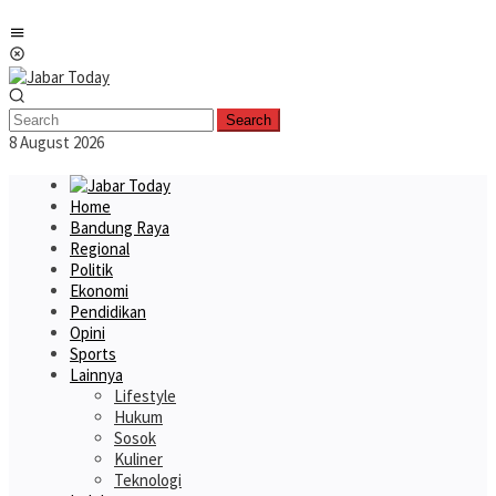
Skip
Mobile
to
Menu
content
Search
8 August 2026
Home
Bandung Raya
Regional
Politik
Ekonomi
Pendidikan
Opini
Sports
Lainnya
Lifestyle
Hukum
Sosok
Kuliner
Teknologi