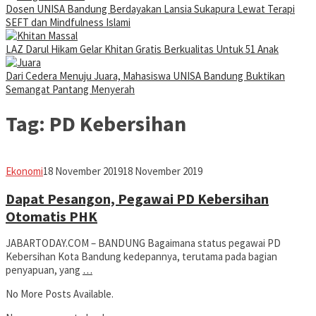
Dosen UNISA Bandung Berdayakan Lansia Sukapura Lewat Terapi
SEFT dan Mindfulness Islami
LAZ Darul Hikam Gelar Khitan Gratis Berkualitas Untuk 51 Anak
Dari Cedera Menuju Juara, Mahasiswa UNISA Bandung Buktikan
Semangat Pantang Menyerah
Tag:
PD Kebersihan
Jabar
Ekonomi
18 November 2019
18 November 2019
Today
Dapat Pesangon, Pegawai PD Kebersihan
Otomatis PHK
JABARTODAY.COM – BANDUNG Bagaimana status pegawai PD
Kebersihan Kota Bandung kedepannya, terutama pada bagian
penyapuan, yang
…
No More Posts Available.