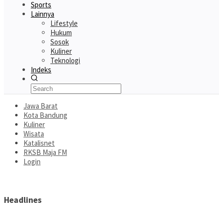
Sports
Lainnya
Lifestyle
Hukum
Sosok
Kuliner
Teknologi
Indeks
Jawa Barat
Kota Bandung
Kuliner
Wisata
Katalisnet
RKSB Maja FM
Login
Headlines