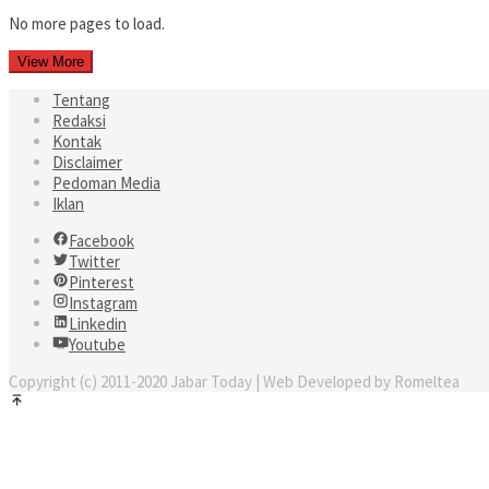
No more pages to load.
View More
Tentang
Redaksi
Kontak
Disclaimer
Pedoman Media
Iklan
Facebook
Twitter
Pinterest
Instagram
Linkedin
Youtube
Copyright (c) 2011-2020 Jabar Today | Web Developed by Romeltea