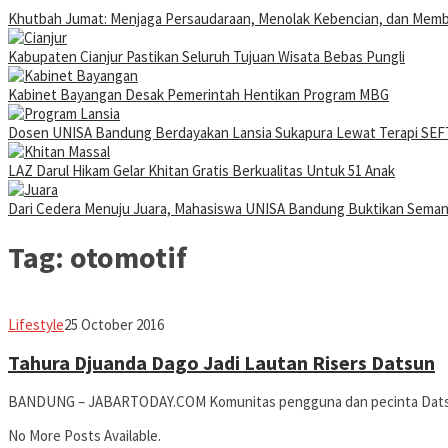
Khutbah Jumat: Menjaga Persaudaraan, Menolak Kebencian, dan Mem
Kabupaten Cianjur Pastikan Seluruh Tujuan Wisata Bebas Pungli
Kabinet Bayangan Desak Pemerintah Hentikan Program MBG
Dosen UNISA Bandung Berdayakan Lansia Sukapura Lewat Terapi SEFT
LAZ Darul Hikam Gelar Khitan Gratis Berkualitas Untuk 51 Anak
Dari Cedera Menuju Juara, Mahasiswa UNISA Bandung Buktikan Sema
Tag:
otomotif
Jabar
Lifestyle
25 October 2016
Today
Tahura Djuanda Dago Jadi Lautan Risers Datsun
BANDUNG – JABARTODAY.COM Komunitas pengguna dan pecinta Datsu
No More Posts Available.