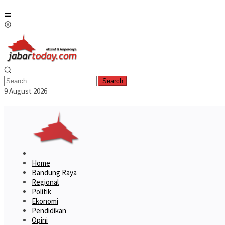
Skip
Mobile
to
Menu
content
Search
9 August 2026
Home
Bandung Raya
Regional
Politik
Ekonomi
Pendidikan
Opini