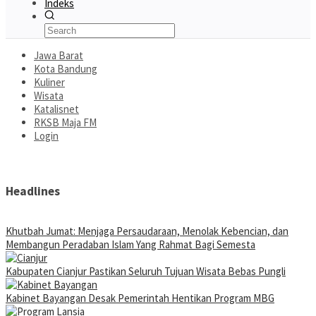
Indeks
Jawa Barat
Kota Bandung
Kuliner
Wisata
Katalisnet
RKSB Maja FM
Login
Headlines
Khutbah Jumat: Menjaga Persaudaraan, Menolak Kebencian, dan
Membangun Peradaban Islam Yang Rahmat Bagi Semesta
Kabupaten Cianjur Pastikan Seluruh Tujuan Wisata Bebas Pungli
Kabinet Bayangan Desak Pemerintah Hentikan Program MBG