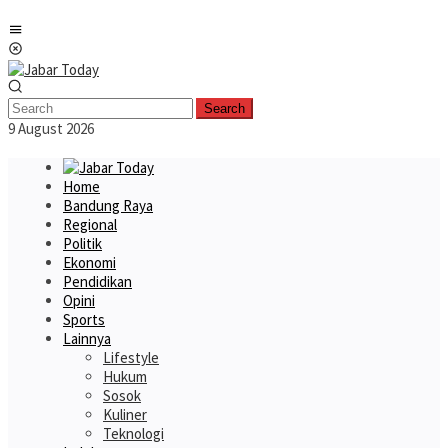
Skip
Mobile
to
Menu
content
Search
9 August 2026
Home
Bandung Raya
Regional
Politik
Ekonomi
Pendidikan
Opini
Sports
Lainnya
Lifestyle
Hukum
Sosok
Kuliner
Teknologi