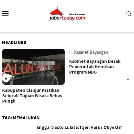
Skip
to
Mobile
content
Menu
HEADLINES
Kabinet Bayangan Desak
Pemerintah Hentikan
Program MBG
«
»
Kabupaten Cianjur Pastikan
Seluruh Tujuan Wisata Bebas
Pungli
TAG:
MEMALUKAN
Enggartiasto Lukita: Itjen Harus Obyektif