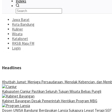
Indeks
Jawa Barat
Kota Bandung
Kuliner
Wisata
Katalisnet
RKSB Maja FM
Login
Headlines
Khutbah Jumat: Menjaga Persaudaraan, Menolak Kebencian, dan Mem
Kabupaten Cianjur Pastikan Seluruh Tujuan Wisata Bebas Pungli
Kabinet Bayangan Desak Pemerintah Hentikan Program MBG
Dosen UNISA Bandung Berdayakan Lansia Sukapura Lewat Terapi SEFT