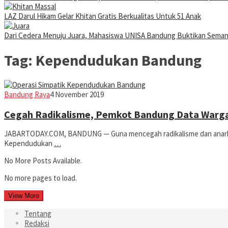
LAZ Darul Hikam Gelar Khitan Gratis Berkualitas Untuk 51 Anak
Dari Cedera Menuju Juara, Mahasiswa UNISA Bandung Buktikan Sema
Tag:
Kependudukan Bandung
Jabar
Bandung Raya
4 November 2019
Today
Cegah Radikalisme, Pemkot Bandung Data Warg
JABARTODAY.COM, BANDUNG — Guna mencegah radikalisme dan anarki
Kependudukan
…
No More Posts Available.
No more pages to load.
View More
Tentang
Redaksi