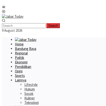
Skip
Mobile
to
Menu
content
Search
9 August 2026
Home
Bandung Raya
Regional
Politik
Ekonomi
Pendidikan
Opini
Sports
Lainnya
Lifestyle
Hukum
Sosok
Kuliner
Teknologi