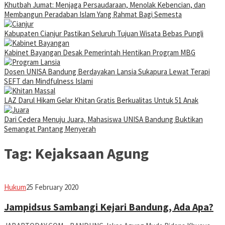
Khutbah Jumat: Menjaga Persaudaraan, Menolak Kebencian, dan
Membangun Peradaban Islam Yang Rahmat Bagi Semesta
Kabupaten Cianjur Pastikan Seluruh Tujuan Wisata Bebas Pungli
Kabinet Bayangan Desak Pemerintah Hentikan Program MBG
Dosen UNISA Bandung Berdayakan Lansia Sukapura Lewat Terapi
SEFT dan Mindfulness Islami
LAZ Darul Hikam Gelar Khitan Gratis Berkualitas Untuk 51 Anak
Dari Cedera Menuju Juara, Mahasiswa UNISA Bandung Buktikan
Semangat Pantang Menyerah
Tag:
Kejaksaan Agung
Jabar
Hukum
25 February 2020
Today
Jampidsus Sambangi Kejari Bandung, Ada Apa?