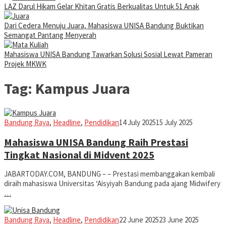
LAZ Darul Hikam Gelar Khitan Gratis Berkualitas Untuk 51 Anak
Dari Cedera Menuju Juara, Mahasiswa UNISA Bandung Buktikan
Semangat Pantang Menyerah
Mahasiswa UNISA Bandung Tawarkan Solusi Sosial Lewat Pameran
Projek MKWK
Tag:
Kampus Juara
Iman
Bandung Raya
,
Headline
,
Pendidikan
14 July 2025
15 July 2025
Mahasiswa UNISA Bandung Raih Prestasi
Tingkat Nasional di Midvent 2025
JABARTODAY.COM, BANDUNG – – Prestasi membanggakan kembali
diraih mahasiswa Universitas ‘Aisyiyah Bandung pada ajang Midwifery
…
Iman
Bandung Raya
,
Headline
,
Pendidikan
22 June 2025
23 June 2025