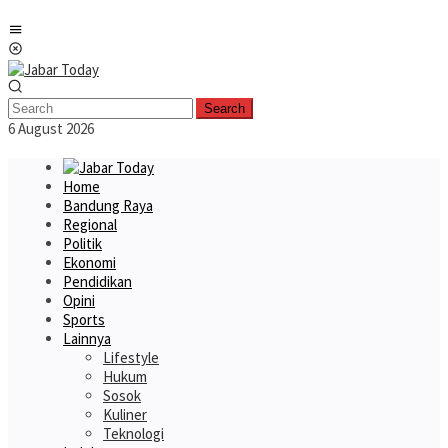
Skip
Mobile
to
Menu
content
Search
6 August 2026
Home
Bandung Raya
Regional
Politik
Ekonomi
Pendidikan
Opini
Sports
Lainnya
Lifestyle
Hukum
Sosok
Kuliner
Teknologi