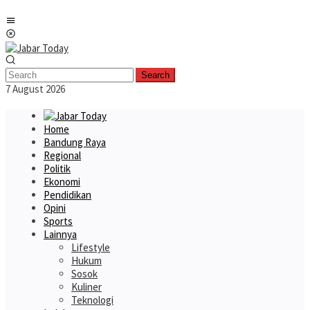
Skip
Mobile
to
Menu
content
Search
7 August 2026
Home
Bandung Raya
Regional
Politik
Ekonomi
Pendidikan
Opini
Sports
Lainnya
Lifestyle
Hukum
Sosok
Kuliner
Teknologi