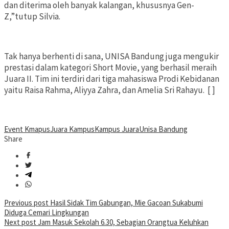
dan diterima oleh banyak kalangan, khususnya Gen-
Z,”tutup Silvia.
Tak hanya berhenti di sana, UNISA Bandung juga mengukir
prestasi dalam kategori Short Movie, yang berhasil meraih
Juara II. Tim ini terdiri dari tiga mahasiswa Prodi Kebidanan
yaitu Raisa Rahma, Aliyya Zahra, dan Amelia Sri Rahayu. [ ]
Event Kmapus
Juara Kampus
Kampus Juara
Unisa Bandung
Share
Post
Previous post
Hasil Sidak Tim Gabungan, Mie Gacoan Sukabumi
Diduga Cemari Lingkungan
navigation
Next post
Jam Masuk Sekolah 6.30, Sebagian Orangtua Keluhkan