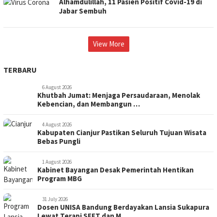
Alhamdulillah, 11 Pasien Positif Covid-19 di
Jabar Sembuh
View More
TERBARU
6 August 2026
Khutbah Jumat: Menjaga Persaudaraan, Menolak
Kebencian, dan Membangun …
4 August 2026
Kabupaten Cianjur Pastikan Seluruh Tujuan Wisata
Bebas Pungli
1 August 2026
Kabinet Bayangan Desak Pemerintah Hentikan
Program MBG
31 July 2026
Dosen UNISA Bandung Berdayakan Lansia Sukapura
Lewat Terapi SEFT dan M…