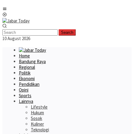
Skip
Mobile
to
Menu
content
Search
10 August 2026
Home
Bandung Raya
Regional
Politik
Ekonomi
Pendidikan
Opini
Sports
Lainnya
Lifestyle
Hukum
Sosok
Kuliner
Teknologi