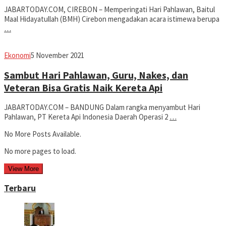
JABARTODAY.COM, CIREBON – Memperingati Hari Pahlawan, Baitul
Maal Hidayatullah (BMH) Cirebon mengadakan acara istimewa berupa
…
Avila
Ekonomi
5 November 2021
Dwiputra
Sambut Hari Pahlawan, Guru, Nakes, dan
Veteran Bisa Gratis Naik Kereta Api
JABARTODAY.COM – BANDUNG Dalam rangka menyambut Hari
Pahlawan, PT Kereta Api Indonesia Daerah Operasi 2
…
No More Posts Available.
No more pages to load.
View More
Terbaru