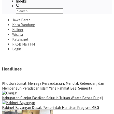
Indeks
Jawa Barat
Kota Bandung
Kuliner
Wisata
Katalisnet
RKSB Maja FM
Login
Headlines
Khutbah Jumat: Menjaga Persaudaraan, Menolak Kebencian, dan
Membangun Peradaban Islam Yang Rahmat Bagi Semesta
Kabupaten Cianjur Pastikan Seluruh Tujuan Wisata Bebas Pungli
Kabinet Bayangan Desak Pemerintah Hentikan Program MBG