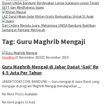
Dosen UNISA Bandung Berdayakan Lansia Sukapura Lewat Terapi
SEFT dan Mindfulness Islami
LAZ Darul Hikam Gelar Khitan Gratis Berkualitas Untuk 51 Anak
Dari Cedera Menuju Juara, Mahasiswa UNISA Bandung Buktikan
Semangat Pantang Menyerah
Tag:
Guru Maghrib Mengaji
Jabar
Headline
21 November 2019
21 November 2019
Today
Guru Maghrib Mengaji di Jabar Dapat ‘Gaji’ Rp
4,5 Juta Per Tahun
JABARTODAY.COM, BANDUNG — Guru mengaji di Jawa Barat yang
mengajar di program Maghrib Mengaji mendapatkan
…
No More Posts Available.
No more pages to load.