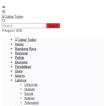
Skip
Mobile
to
Menu
content
Search
9 August 2026
Home
Bandung Raya
Regional
Politik
Ekonomi
Pendidikan
Opini
Sports
Lainnya
Lifestyle
Hukum
Sosok
Kuliner
Teknologi