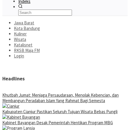
Indeks
Jawa Barat
Kota Bandung
Kuliner
Wisata
Katalisnet
RKSB Maja FM
Login
Headlines
Khutbah Jumat: Menjaga Persaudaraan, Menolak Kebencian, dan
Membangun Peradaban Islam Yang Rahmat Bagi Semesta
Kabupaten Cianjur Pastikan Seluruh Tujuan Wisata Bebas Pungli
Kabinet Bayangan Desak Pemerintah Hentikan Program MBG