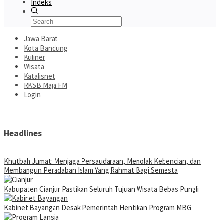
Indeks
Jawa Barat
Kota Bandung
Kuliner
Wisata
Katalisnet
RKSB Maja FM
Login
Headlines
Khutbah Jumat: Menjaga Persaudaraan, Menolak Kebencian, dan
Membangun Peradaban Islam Yang Rahmat Bagi Semesta
Kabupaten Cianjur Pastikan Seluruh Tujuan Wisata Bebas Pungli
Kabinet Bayangan Desak Pemerintah Hentikan Program MBG