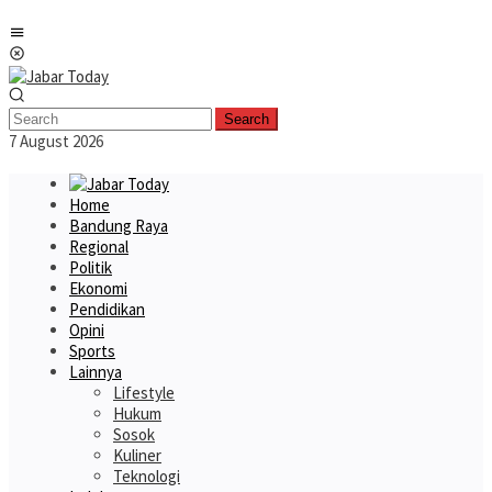
Skip
Mobile
to
Menu
content
Search
7 August 2026
Home
Bandung Raya
Regional
Politik
Ekonomi
Pendidikan
Opini
Sports
Lainnya
Lifestyle
Hukum
Sosok
Kuliner
Teknologi