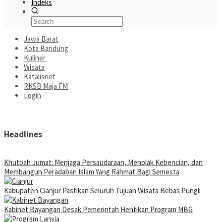
Indeks
Jawa Barat
Kota Bandung
Kuliner
Wisata
Katalisnet
RKSB Maja FM
Login
Headlines
Khutbah Jumat: Menjaga Persaudaraan, Menolak Kebencian, dan
Membangun Peradaban Islam Yang Rahmat Bagi Semesta
Kabupaten Cianjur Pastikan Seluruh Tujuan Wisata Bebas Pungli
Kabinet Bayangan Desak Pemerintah Hentikan Program MBG