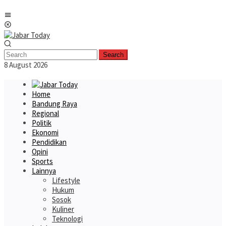
Skip
Mobile
to
Menu
content
Search
8 August 2026
Home
Bandung Raya
Regional
Politik
Ekonomi
Pendidikan
Opini
Sports
Lainnya
Lifestyle
Hukum
Sosok
Kuliner
Teknologi