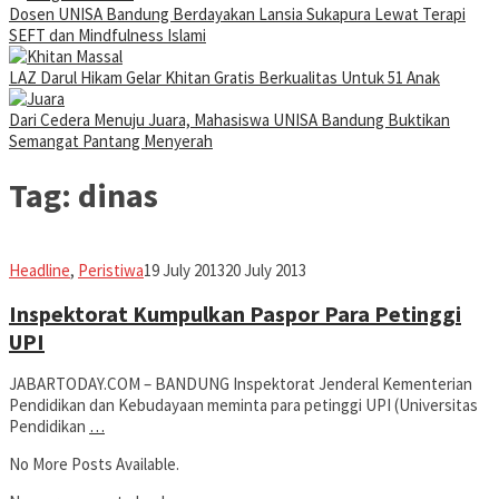
Dosen UNISA Bandung Berdayakan Lansia Sukapura Lewat Terapi
SEFT dan Mindfulness Islami
LAZ Darul Hikam Gelar Khitan Gratis Berkualitas Untuk 51 Anak
Dari Cedera Menuju Juara, Mahasiswa UNISA Bandung Buktikan
Semangat Pantang Menyerah
Tag:
dinas
fahruszf
Headline
,
Peristiwa
19 July 2013
20 July 2013
Inspektorat Kumpulkan Paspor Para Petinggi
UPI
JABARTODAY.COM – BANDUNG Inspektorat Jenderal Kementerian
Pendidikan dan Kebudayaan meminta para petinggi UPI (Universitas
Pendidikan
…
No More Posts Available.