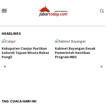
Skip
to
Mobile
content
Menu
HEADLINES
Kabupaten Cianjur Pastikan
Kabinet Bayangan Desak
Seluruh Tujuan Wisata Bebas
Pemerintah Hentikan
Pungli
Program MBG
«
»
TAG:
CUACA HARI INI