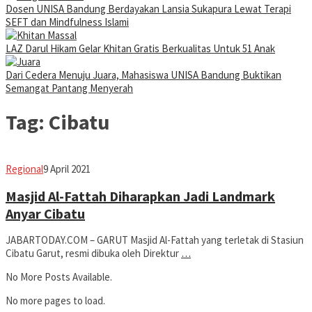
Dosen UNISA Bandung Berdayakan Lansia Sukapura Lewat Terapi
SEFT dan Mindfulness Islami
LAZ Darul Hikam Gelar Khitan Gratis Berkualitas Untuk 51 Anak
Dari Cedera Menuju Juara, Mahasiswa UNISA Bandung Buktikan
Semangat Pantang Menyerah
Tag:
Cibatu
Avila
Regional
9 April 2021
Dwiputra
Masjid Al-Fattah Diharapkan Jadi Landmark
Anyar Cibatu
JABARTODAY.COM – GARUT Masjid Al-Fattah yang terletak di Stasiun
Cibatu Garut, resmi dibuka oleh Direktur
…
No More Posts Available.
No more pages to load.