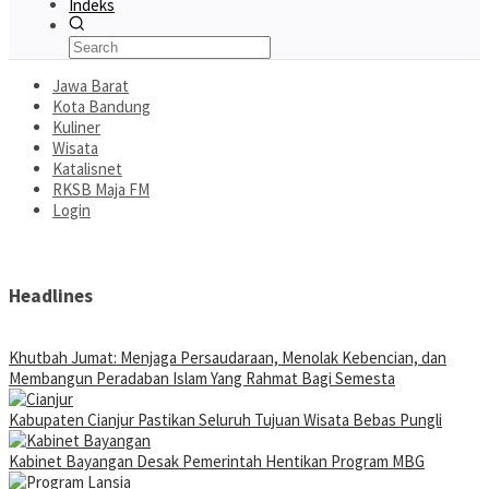
Indeks
Jawa Barat
Kota Bandung
Kuliner
Wisata
Katalisnet
RKSB Maja FM
Login
Headlines
Khutbah Jumat: Menjaga Persaudaraan, Menolak Kebencian, dan
Membangun Peradaban Islam Yang Rahmat Bagi Semesta
Kabupaten Cianjur Pastikan Seluruh Tujuan Wisata Bebas Pungli
Kabinet Bayangan Desak Pemerintah Hentikan Program MBG