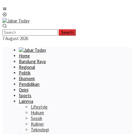
Skip
Mobile
to
Menu
content
Search
7 August 2026
Home
Bandung Raya
Regional
Politik
Ekonomi
Pendidikan
Opini
Sports
Lainnya
Lifestyle
Hukum
Sosok
Kuliner
Teknologi