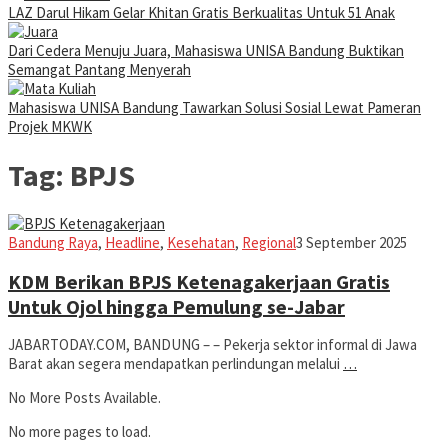
LAZ Darul Hikam Gelar Khitan Gratis Berkualitas Untuk 51 Anak
Dari Cedera Menuju Juara, Mahasiswa UNISA Bandung Buktikan
Semangat Pantang Menyerah
Mahasiswa UNISA Bandung Tawarkan Solusi Sosial Lewat Pameran
Projek MKWK
Tag:
BPJS
Iman
Bandung Raya
,
Headline
,
Kesehatan
,
Regional
3 September 2025
KDM Berikan BPJS Ketenagakerjaan Gratis
Untuk Ojol hingga Pemulung se-Jabar
JABARTODAY.COM, BANDUNG – – Pekerja sektor informal di Jawa
Barat akan segera mendapatkan perlindungan melalui
…
No More Posts Available.
No more pages to load.