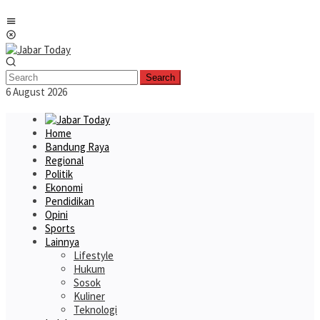
Skip
Mobile
to
Menu
content
Search
6 August 2026
Home
Bandung Raya
Regional
Politik
Ekonomi
Pendidikan
Opini
Sports
Lainnya
Lifestyle
Hukum
Sosok
Kuliner
Teknologi