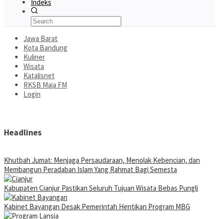
Indeks
Jawa Barat
Kota Bandung
Kuliner
Wisata
Katalisnet
RKSB Maja FM
Login
Headlines
Khutbah Jumat: Menjaga Persaudaraan, Menolak Kebencian, dan
Membangun Peradaban Islam Yang Rahmat Bagi Semesta
Kabupaten Cianjur Pastikan Seluruh Tujuan Wisata Bebas Pungli
Kabinet Bayangan Desak Pemerintah Hentikan Program MBG