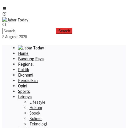
Skip
Mobile
to
Menu
content
Search
8 August 2026
Home
Bandung Raya
Regional
Politik
Ekonomi
Pendidikan
Opini
Sports
Lainnya
Lifestyle
Hukum
Sosok
Kuliner
Teknologi