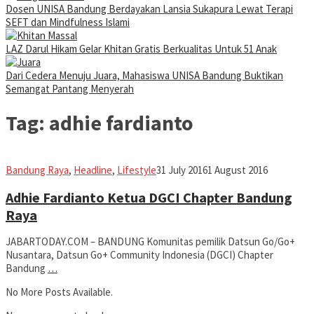
Dosen UNISA Bandung Berdayakan Lansia Sukapura Lewat Terapi
SEFT dan Mindfulness Islami
LAZ Darul Hikam Gelar Khitan Gratis Berkualitas Untuk 51 Anak
Dari Cedera Menuju Juara, Mahasiswa UNISA Bandung Buktikan
Semangat Pantang Menyerah
Tag:
adhie fardianto
Jabar
Bandung Raya
,
Headline
,
Lifestyle
31 July 2016
1 August 2016
Today
Adhie Fardianto Ketua DGCI Chapter Bandung
Raya
JABARTODAY.COM – BANDUNG Komunitas pemilik Datsun Go/Go+
Nusantara, Datsun Go+ Community Indonesia (DGCI) Chapter
Bandung
…
No More Posts Available.