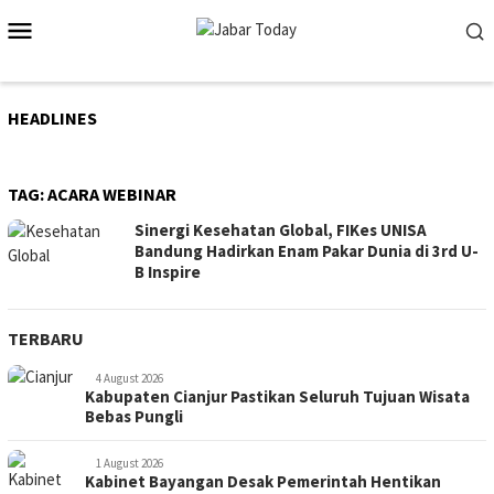
Skip
Mobile
to
Menu
content
HEADLINES
TAG:
ACARA WEBINAR
Sinergi Kesehatan Global, FIKes UNISA
Bandung Hadirkan Enam Pakar Dunia di 3rd U-
B Inspire
TERBARU
4 August 2026
Kabupaten Cianjur Pastikan Seluruh Tujuan Wisata
Bebas Pungli
1 August 2026
Kabinet Bayangan Desak Pemerintah Hentikan