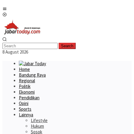
Skip
Mobile
to
Menu
content
Search
8 August 2026
Home
Bandung Raya
Regional
Politik
Ekonomi
Pendidikan
Opini
Sports
Lainnya
Lifestyle
Hukum
Sosok