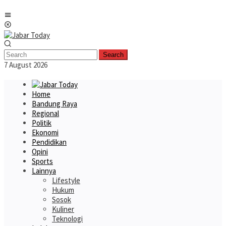
Skip
Mobile
to
Menu
content
Search
7 August 2026
Home
Bandung Raya
Regional
Politik
Ekonomi
Pendidikan
Opini
Sports
Lainnya
Lifestyle
Hukum
Sosok
Kuliner
Teknologi