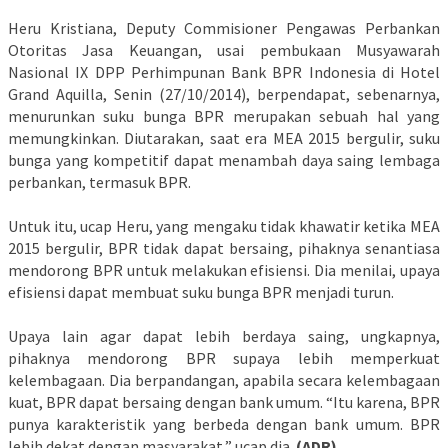
Heru Kristiana, Deputy Commisioner Pengawas Perbankan
Otoritas Jasa Keuangan, usai pembukaan Musyawarah
Nasional IX DPP Perhimpunan Bank BPR Indonesia di Hotel
Grand Aquilla, Senin (27/10/2014), berpendapat, sebenarnya,
menurunkan suku bunga BPR merupakan sebuah hal yang
memungkinkan. Diutarakan, saat era MEA 2015 bergulir, suku
bunga yang kompetitif dapat menambah daya saing lembaga
perbankan, termasuk BPR.
Untuk itu, ucap Heru, yang mengaku tidak khawatir ketika MEA
2015 bergulir, BPR tidak dapat bersaing, pihaknya senantiasa
mendorong BPR untuk melakukan efisiensi. Dia menilai, upaya
efisiensi dapat membuat suku bunga BPR menjadi turun.
Upaya lain agar dapat lebih berdaya saing, ungkapnya,
pihaknya mendorong BPR supaya lebih memperkuat
kelembagaan. Dia berpandangan, apabila secara kelembagaan
kuat, BPR dapat bersaing dengan bank umum. “Itu karena, BPR
punya karakteristik yang berbeda dengan bank umum. BPR
lebih dekat dengan masyarakat,” ucap dia.
(ADR)