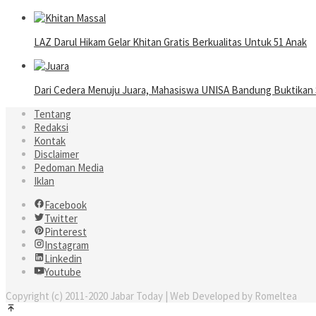
LAZ Darul Hikam Gelar Khitan Gratis Berkualitas Untuk 51 Anak
Dari Cedera Menuju Juara, Mahasiswa UNISA Bandung Buktika
Tentang
Redaksi
Kontak
Disclaimer
Pedoman Media
Iklan
Facebook
Twitter
Pinterest
Instagram
Linkedin
Youtube
Copyright (c) 2011-2020 Jabar Today | Web Developed by Romeltea