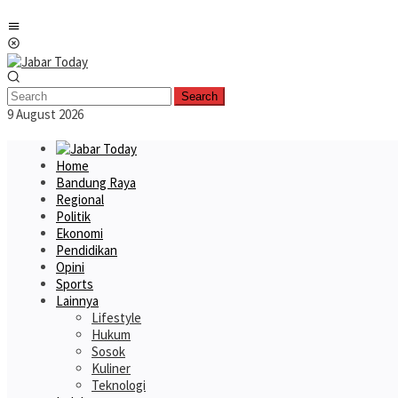
Skip
Mobile
to
Menu
content
Search
9 August 2026
Home
Bandung Raya
Regional
Politik
Ekonomi
Pendidikan
Opini
Sports
Lainnya
Lifestyle
Hukum
Sosok
Kuliner
Teknologi