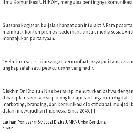
Ilmu Komunikasi UNIKOM, mengulas pentingnya komunikasi
Suasana kegiatan berjalan hangat dan interaktif. Para pesert
membuat konten promosi sederhana untuk media sosial. Ant
mengajukan pertanyaan.
“Pelatihan seperti ini sangat bermanfaat. Saya jadi tahu car
ungkap salah satu pelaku usaha yang hadir.
Diakhir, Dr. Khoirun Nisa berharap menuturkan bahwa deng
diharapkan semakin siap menghadapi tantangan era digital. 
marketing, branding, dan komunikasi efektif dapat menjadi
dalam mewujudkan Indonesia Emas 2045. [ ]
Latihan Pemasaran
Strategi Digital
UMKM
Unisa Bandung
Share