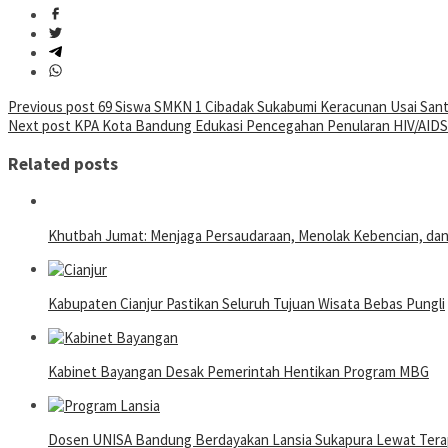
Post
Previous post
69 Siswa SMKN 1 Cibadak Sukabumi Keracunan Usai Sa
Next post
KPA Kota Bandung Edukasi Pencegahan Penularan HIV/AIDS
navigation
Related posts
Khutbah Jumat: Menjaga Persaudaraan, Menolak Kebencian, da
Kabupaten Cianjur Pastikan Seluruh Tujuan Wisata Bebas Pungli
Kabinet Bayangan Desak Pemerintah Hentikan Program MBG
Dosen UNISA Bandung Berdayakan Lansia Sukapura Lewat Terap