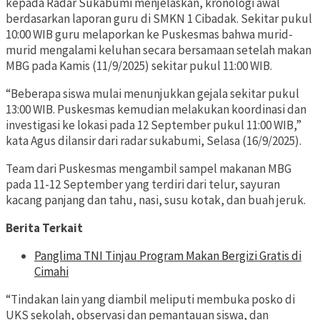
kepada Radar Sukabumi menjelaskan, kronologi awal
berdasarkan laporan guru di SMKN 1 Cibadak. Sekitar pukul
10:00 WIB guru melaporkan ke Puskesmas bahwa murid-
murid mengalami keluhan secara bersamaan setelah makan
MBG pada Kamis (11/9/2025) sekitar pukul 11:00 WIB.
“Beberapa siswa mulai menunjukkan gejala sekitar pukul
13:00 WIB. Puskesmas kemudian melakukan koordinasi dan
investigasi ke lokasi pada 12 September pukul 11:00 WIB,”
kata Agus dilansir dari radar sukabumi, Selasa (16/9/2025).
Team dari Puskesmas mengambil sampel makanan MBG
pada 11-12 September yang terdiri dari telur, sayuran
kacang panjang dan tahu, nasi, susu kotak, dan buah jeruk.
Berita Terkait
Panglima TNI Tinjau Program Makan Bergizi Gratis di
Cimahi
“Tindakan lain yang diambil meliputi membuka posko di
UKS sekolah, observasi dan pemantauan siswa, dan