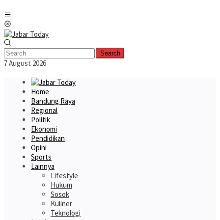
Skip
Mobile
to
Menu
content
Search
7 August 2026
Home
Bandung Raya
Regional
Politik
Ekonomi
Pendidikan
Opini
Sports
Lainnya
Lifestyle
Hukum
Sosok
Kuliner
Teknologi