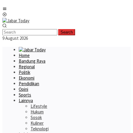
Skip
Mobile
to
Menu
content
Search
9 August 2026
Home
Bandung Raya
Regional
Politik
Ekonomi
Pendidikan
Opini
Sports
Lainnya
Lifestyle
Hukum
Sosok
Kuliner
Teknologi