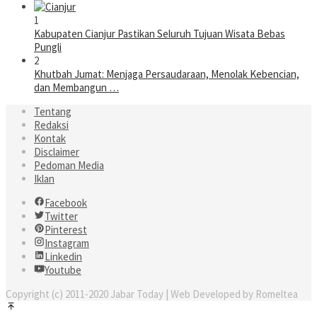
1
Kabupaten Cianjur Pastikan Seluruh Tujuan Wisata Bebas
Pungli
2
Khutbah Jumat: Menjaga Persaudaraan, Menolak Kebencian,
dan Membangun …
Tentang
Redaksi
Kontak
Disclaimer
Pedoman Media
Iklan
Facebook
Twitter
Pinterest
Instagram
Linkedin
Youtube
Copyright (c) 2011-2020 Jabar Today | Web Developed by Romeltea