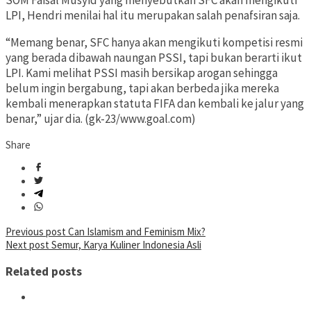
SOM Faisal Musyid yang menyebutkan SFC akan mengikuti
LPI, Hendri menilai hal itu merupakan salah penafsiran saja.
“Memang benar, SFC hanya akan mengikuti kompetisi resmi
yang berada dibawah naungan PSSI, tapi bukan berarti ikut
LPI. Kami melihat PSSI masih bersikap arogan sehingga
belum ingin bergabung, tapi akan berbeda jika mereka
kembali menerapkan statuta FIFA dan kembali ke jalur yang
benar,” ujar dia. (gk-23/www.goal.com)
Share
Post
Previous post
Can Islamism and Feminism Mix?
Next post
Semur, Karya Kuliner Indonesia Asli
navigation
Related posts