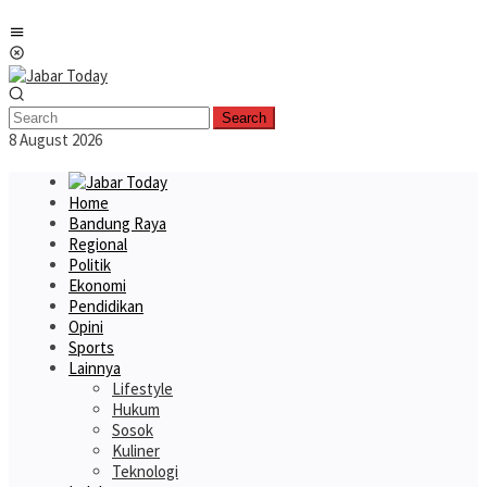
Skip
Mobile
to
Menu
content
Search
8 August 2026
Home
Bandung Raya
Regional
Politik
Ekonomi
Pendidikan
Opini
Sports
Lainnya
Lifestyle
Hukum
Sosok
Kuliner
Teknologi