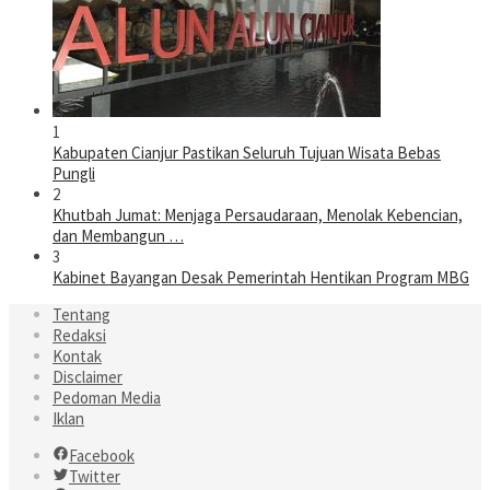
1
Kabupaten Cianjur Pastikan Seluruh Tujuan Wisata Bebas
Pungli
2
Khutbah Jumat: Menjaga Persaudaraan, Menolak Kebencian,
dan Membangun …
3
Kabinet Bayangan Desak Pemerintah Hentikan Program MBG
Tentang
Redaksi
Kontak
Disclaimer
Pedoman Media
Iklan
Facebook
Twitter