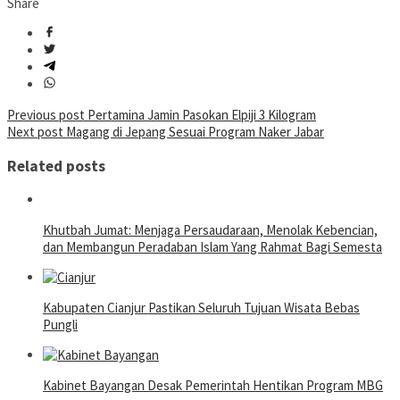
Share
Post
Previous post
Pertamina Jamin Pasokan Elpiji 3 Kilogram
Next post
Magang di Jepang Sesuai Program Naker Jabar
navigation
Related posts
Khutbah Jumat: Menjaga Persaudaraan, Menolak Kebencian,
dan Membangun Peradaban Islam Yang Rahmat Bagi Semesta
Kabupaten Cianjur Pastikan Seluruh Tujuan Wisata Bebas
Pungli
Kabinet Bayangan Desak Pemerintah Hentikan Program MBG