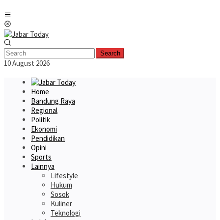
Skip
Mobile
to
Menu
content
Search
10 August 2026
Home
Bandung Raya
Regional
Politik
Ekonomi
Pendidikan
Opini
Sports
Lainnya
Lifestyle
Hukum
Sosok
Kuliner
Teknologi