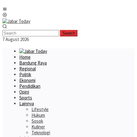
Skip
Mobile
to
Menu
content
Search
7 August 2026
Home
Bandung Raya
Regional
Politik
Ekonomi
Pendidikan
Opini
Sports
Lainnya
Lifestyle
Hukum
Sosok
Kuliner
Teknologi