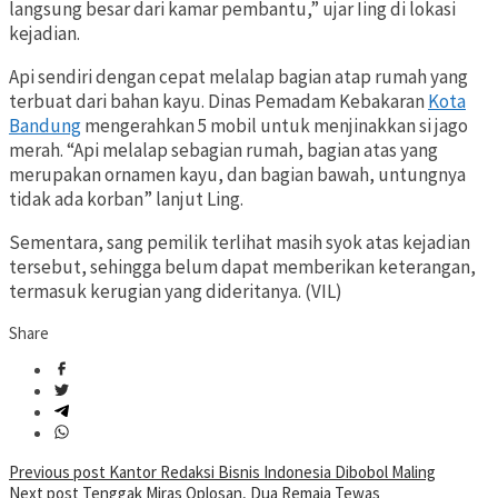
langsung besar dari kamar pembantu,” ujar Iing di lokasi
kejadian.
Api sendiri dengan cepat melalap bagian atap rumah yang
terbuat dari bahan kayu. Dinas Pemadam Kebakaran
Kota
Bandung
mengerahkan 5 mobil untuk menjinakkan si jago
merah. “Api melalap sebagian rumah, bagian atas yang
merupakan ornamen kayu, dan bagian bawah, untungnya
tidak ada korban” lanjut Ling.
Sementara, sang pemilik terlihat masih syok atas kejadian
tersebut, sehingga belum dapat memberikan keterangan,
termasuk kerugian yang dideritanya. (VIL)
Share
Post
Previous post
Kantor Redaksi Bisnis Indonesia Dibobol Maling
Next post
Tenggak Miras Oplosan, Dua Remaja Tewas