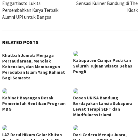
Enggartiasto Lukita:
Sensasi Kuliner Bandung di The
navigation
Persembahkan Karya Terbaik
Kiosk
Alumni UPI untuk Bangsa
RELATED POSTS
Khutbah Jumat: Menjaga
Kabupaten Cianjur Pastikan
Persaudaraan, Menolak
Seluruh Tujuan Wisata Bebas
Kebencian, dan Membangun
Pungli
Peradaban Islam Yang Rahmat
Bagi Semesta
Kabinet Bayangan Desak
Dosen UNISA Bandung
Pemerintah Hentikan Program
Berdayakan Lansia Sukapura
MBG
Lewat Terapi SEFT dan
Mindfulness Islami
LAZ Darul Hikam Gelar Khitan
Dari Cedera Menuju Juara,