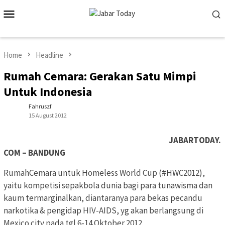
Skip
Mobile
to
Menu
content
Home
Headline
Rumah Cemara: Gerakan Satu Mimpi
Untuk Indonesia
Fahruszf
15 August 2012
JABARTODAY.
COM – BANDUNG
RumahCemara untuk Homeless World Cup (#HWC2012),
yaitu kompetisi sepakbola dunia bagi para tunawisma dan
kaum termarginalkan, diantaranya para bekas pecandu
narkotika & pengidap HIV-AIDS, yg akan berlangsung di
Mexico city pada tgl 6-14 Oktober 2012.