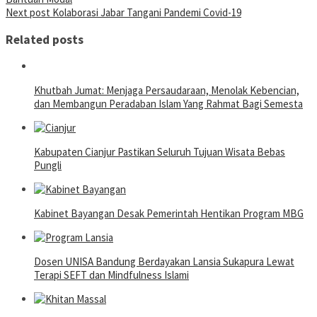
navigation
Next post
Kolaborasi Jabar Tangani Pandemi Covid-19
Related posts
Khutbah Jumat: Menjaga Persaudaraan, Menolak Kebencian,
dan Membangun Peradaban Islam Yang Rahmat Bagi Semesta
Kabupaten Cianjur Pastikan Seluruh Tujuan Wisata Bebas
Pungli
Kabinet Bayangan Desak Pemerintah Hentikan Program MBG
Dosen UNISA Bandung Berdayakan Lansia Sukapura Lewat
Terapi SEFT dan Mindfulness Islami