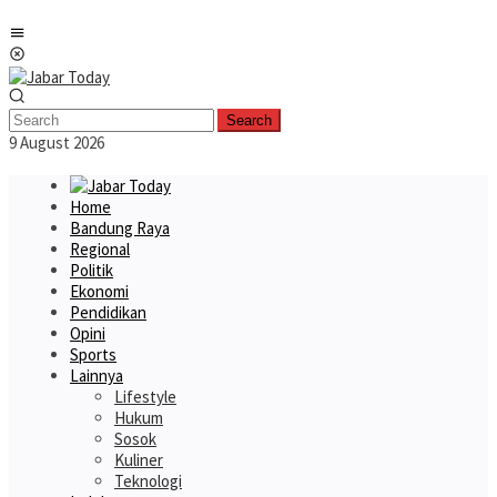
Skip
Mobile
to
Menu
content
Search
9 August 2026
Home
Bandung Raya
Regional
Politik
Ekonomi
Pendidikan
Opini
Sports
Lainnya
Lifestyle
Hukum
Sosok
Kuliner
Teknologi