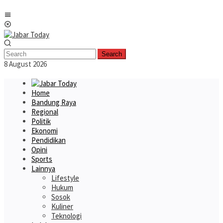
Skip
Mobile
to
Menu
content
Search
8 August 2026
Home
Bandung Raya
Regional
Politik
Ekonomi
Pendidikan
Opini
Sports
Lainnya
Lifestyle
Hukum
Sosok
Kuliner
Teknologi