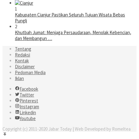
1
Kabupaten Cianjur Pastikan Seluruh Tujuan Wisata Bebas
Pungli
2
Khutbah Jumat: Menjaga Persaudaraan, Menolak Kebencian,
dan Membangun …
Tentang
Redaksi
Kontak
Disclaimer
Pedoman Media
Iklan
Facebook
Twitter
Pinterest
Instagram
Linkedin
Youtube
Copyright (c) 2011-2020 Jabar Today | Web Developed by Romeltea