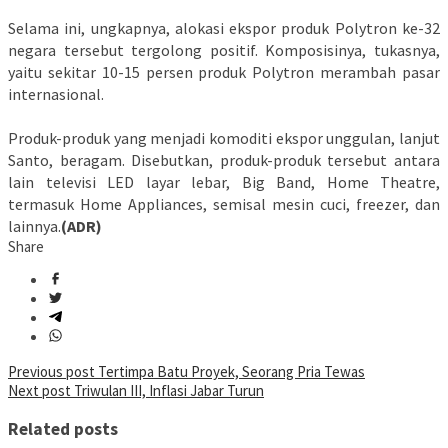
Selama ini, ungkapnya, alokasi ekspor produk Polytron ke-32
negara tersebut tergolong positif. Komposisinya, tukasnya,
yaitu sekitar 10-15 persen produk Polytron merambah pasar
internasional.
Produk-produk yang menjadi komoditi ekspor unggulan, lanjut
Santo, beragam. Disebutkan, produk-produk tersebut antara
lain televisi LED layar lebar, Big Band, Home Theatre,
termasuk Home Appliances, semisal mesin cuci, freezer, dan
lainnya.
(ADR)
Share
Post
Previous post
Tertimpa Batu Proyek, Seorang Pria Tewas
Next post
Triwulan III, Inflasi Jabar Turun
navigation
Related posts