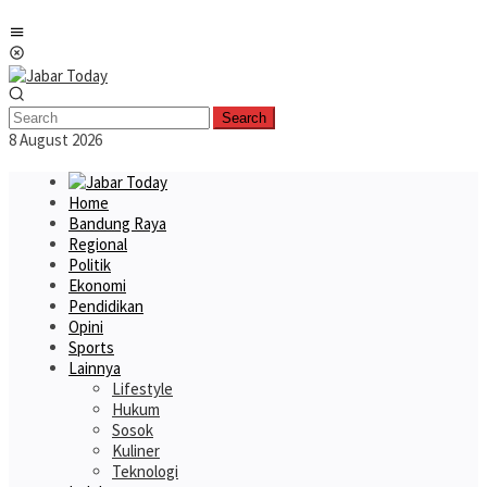
Skip
Mobile
to
Menu
content
Search
8 August 2026
Home
Bandung Raya
Regional
Politik
Ekonomi
Pendidikan
Opini
Sports
Lainnya
Lifestyle
Hukum
Sosok
Kuliner
Teknologi