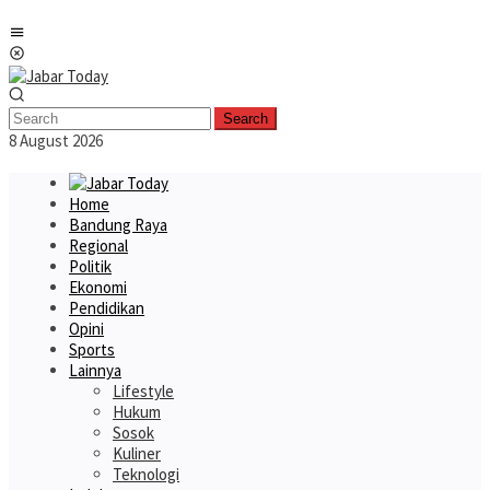
Skip
Mobile
to
Menu
content
Search
8 August 2026
Home
Bandung Raya
Regional
Politik
Ekonomi
Pendidikan
Opini
Sports
Lainnya
Lifestyle
Hukum
Sosok
Kuliner
Teknologi