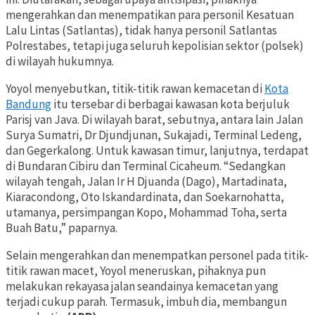
mengerahkan dan menempatikan para personil Kesatuan
Lalu Lintas (Satlantas), tidak hanya personil Satlantas
Polrestabes, tetapi juga seluruh kepolisian sektor (polsek)
di wilayah hukumnya.
Yoyol menyebutkan, titik-titik rawan kemacetan di
Kota
Bandung
itu tersebar di berbagai kawasan kota berjuluk
Parisj van Java. Di wilayah barat, sebutnya, antara lain Jalan
Surya Sumatri, Dr Djundjunan, Sukajadi, Terminal Ledeng,
dan Gegerkalong. Untuk kawasan timur, lanjutnya, terdapat
di Bundaran Cibiru dan Terminal Cicaheum. “Sedangkan
wilayah tengah, Jalan Ir H Djuanda (Dago), Martadinata,
Kiaracondong, Oto Iskandardinata, dan Soekarnohatta,
utamanya, persimpangan Kopo, Mohammad Toha, serta
Buah Batu,” paparnya.
Selain mengerahkan dan menempatkan personel pada titik-
titik rawan macet, Yoyol meneruskan, pihaknya pun
melakukan rekayasa jalan seandainya kemacetan yang
terjadi cukup parah. Termasuk, imbuh dia, membangun