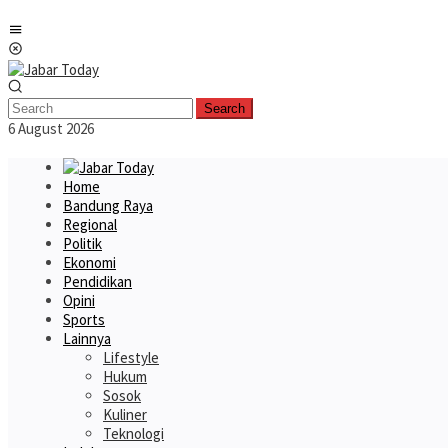
Skip
Mobile
to
Menu
content
Search
6 August 2026
Home
Bandung Raya
Regional
Politik
Ekonomi
Pendidikan
Opini
Sports
Lainnya
Lifestyle
Hukum
Sosok
Kuliner
Teknologi