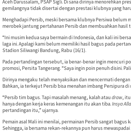
Aceh Darussalam, PSAP Sigli. Di sana dirinya menorehkan pres
gemilangnya tidak disertai dengan prestasi klubnya yang haru
Menghadapi Persib, meski bersama klubnya Persiwa belum me
merobek jantung pertahanan Persib dan membuahkan hasil t
“Ini musim kedua saya bermain di Indonesia, dan kali ini be
laga ini. Apalagi kami belum memiliki hasil bagus pada perta
Stadion Siliwangi Bandung, Rabu (16/1).
Pada pertandingan tersebut, ia benar-benar ingin mencuri poi
promosi, Persita Tangerang. “Saya ingin poin penuh disini. Pal
Dirinya mengaku telah menyaksikan dan mencermati dengan 
Bahkan, ia terkejut Persib bisa menahan imbang Persipura di 
“Persib tim bagus. Tapi masalah menang, kalah atau
draw
, it
hanya dengan kerja keras kemenangan itu akan tiba.
Insya All
pertandingan itu,” ujarnya.
Pemain asal Mali ini menilai, permainan Persib sangat bagu
Sehingga, ia bersama rekan-rekannya pun harus mewaspada