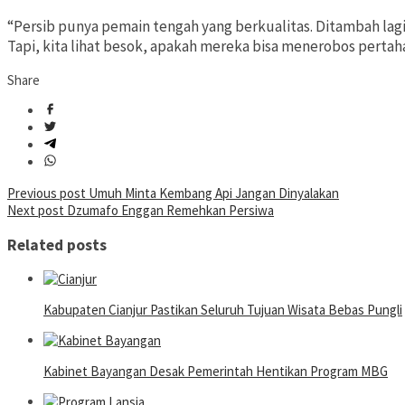
“Persib punya pemain tengah yang berkualitas. Ditambah lagi
Tapi, kita lihat besok, apakah mereka bisa menerobos pertah
Share
Post
Previous post
Umuh Minta Kembang Api Jangan Dinyalakan
Next post
Dzumafo Enggan Remehkan Persiwa
navigation
Related posts
Kabupaten Cianjur Pastikan Seluruh Tujuan Wisata Bebas Pungli
Kabinet Bayangan Desak Pemerintah Hentikan Program MBG