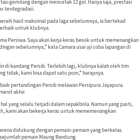
tasi gemilang dengan mencetak 12 gol. Hanya saja, prestasi
s terdegradasi.
raih hasil maksimal pada laga sebelumnya, ia bertekad
erbaik untuk klubnya.
rsama Persiwa. Saya akan kerja keras besok untuk memenangkan
ndingan sebelumnya,” kata Camara usai uji coba lapangan di
n di kandang Persib. Terlebih lagi, klubnya kalah oleh tim
ing tidak, kami bisa dapat satu poin,” harapnya.
baik pertandingan Persib melawan Persipura Jayapura.
menit akhir.
u hal yang selalu terjadi dalam sepakbola. Namun yang pasti,
ah
, kami akan bekerja keras untuk mememenangkan
s karena didukung dengan pemain-pemain yang berkelas.
i sejumlah pemain Maung Bandung.