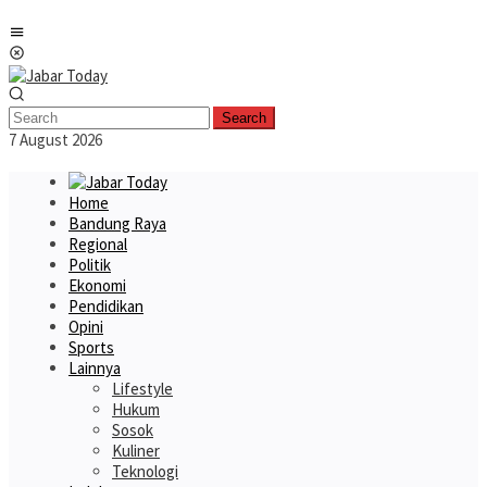
Skip
Mobile
to
Menu
content
Search
7 August 2026
Home
Bandung Raya
Regional
Politik
Ekonomi
Pendidikan
Opini
Sports
Lainnya
Lifestyle
Hukum
Sosok
Kuliner
Teknologi