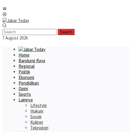
Skip
Mobile
to
Menu
content
Search
7 August 2026
Home
Bandung Raya
Regional
Politik
Ekonomi
Pendidikan
Opini
Sports
Lainnya
Lifestyle
Hukum
Sosok
Kuliner
Teknologi