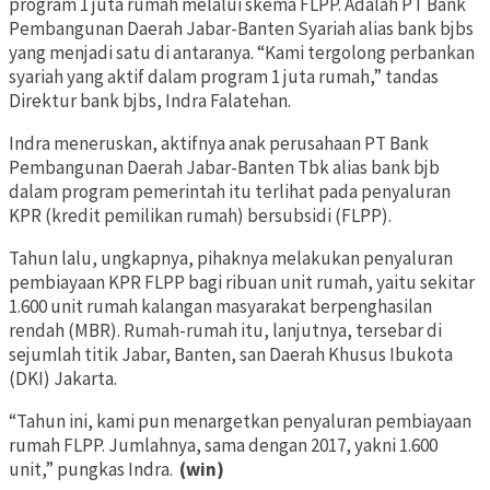
program 1 juta rumah melalui skema FLPP. Adalah PT Bank
Pembangunan Daerah Jabar-Banten Syariah alias bank bjbs
yang menjadi satu di antaranya. “Kami tergolong perbankan
syariah yang aktif dalam program 1 juta rumah,” tandas
Direktur bank bjbs, Indra Falatehan.
Indra meneruskan, aktifnya anak perusahaan PT Bank
Pembangunan Daerah Jabar-Banten Tbk alias bank bjb
dalam program pemerintah itu terlihat pada penyaluran
KPR (kredit pemilikan rumah) bersubsidi (FLPP).
Tahun lalu, ungkapnya, pihaknya melakukan penyaluran
pembiayaan KPR FLPP bagi ribuan unit rumah, yaitu sekitar
1.600 unit rumah kalangan masyarakat berpenghasilan
rendah (MBR). Rumah-rumah itu, lanjutnya, tersebar di
sejumlah titik Jabar, Banten, san Daerah Khusus Ibukota
(DKI) Jakarta.
“Tahun ini, kami pun menargetkan penyaluran pembiayaan
rumah FLPP. Jumlahnya, sama dengan 2017, yakni 1.600
unit,” pungkas Indra.
(win)