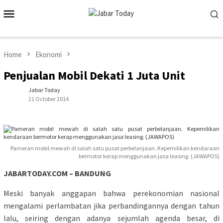
Skip
Mobile
to
Menu
content
Home
Ekonomi
Penjualan Mobil Dekati 1 Juta Unit
Jabar Today
21 October 2014
Pameran mobil mewah di salah satu pusat perbelanjaan. Kepemilikan kendaraan
bermotor kerap menggunakan jasa leasing. (JAWAPOS)
JABARTODAY.COM – BANDUNG
Meski banyak anggapan bahwa perekonomian nasional
mengalami perlambatan jika perbandingannya dengan tahun
lalu, seiring dengan adanya sejumlah agenda besar, di