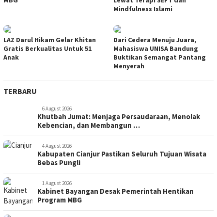
MBG
Lewat Terapi SEFT dan
Mindfulness Islami
LAZ Darul Hikam Gelar Khitan
Dari Cedera Menuju Juara,
Gratis Berkualitas Untuk 51
Mahasiswa UNISA Bandung
Anak
Buktikan Semangat Pantang
Menyerah
TERBARU
6 August 2026
Khutbah Jumat: Menjaga Persaudaraan, Menolak
Kebencian, dan Membangun …
4 August 2026
Kabupaten Cianjur Pastikan Seluruh Tujuan Wisata
Bebas Pungli
1 August 2026
Kabinet Bayangan Desak Pemerintah Hentikan
Program MBG