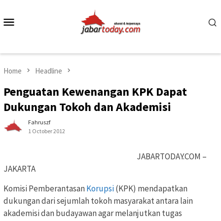
Skip
to
Mobile
content
Menu
Home
Headline
Penguatan Kewenangan KPK Dapat
Dukungan Tokoh dan Akademisi
Fahruszf
1 October 2012
JABARTODAY.COM –
JAKARTA
Komisi Pemberantasan
Korupsi
(KPK) mendapatkan
dukungan dari sejumlah tokoh masyarakat antara lain
akademisi dan budayawan agar melanjutkan tugas