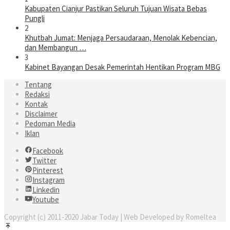
Kabupaten Cianjur Pastikan Seluruh Tujuan Wisata Bebas
Pungli
2
Khutbah Jumat: Menjaga Persaudaraan, Menolak Kebencian,
dan Membangun …
3
Kabinet Bayangan Desak Pemerintah Hentikan Program MBG
Tentang
Redaksi
Kontak
Disclaimer
Pedoman Media
Iklan
Facebook
Twitter
Pinterest
Instagram
Linkedin
Youtube
Copyright (c) 2011-2020 Jabar Today | Web Developed by Romeltea