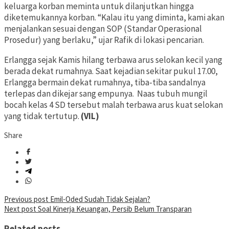
keluarga korban meminta untuk dilanjutkan hingga
diketemukannya korban. “Kalau itu yang diminta, kami akan
menjalankan sesuai dengan SOP (Standar Operasional
Prosedur) yang berlaku,” ujar Rafik di lokasi pencarian.
Erlangga sejak Kamis hilang terbawa arus selokan kecil yang
berada dekat rumahnya. Saat kejadian sekitar pukul 17.00,
Erlangga bermain dekat rumahnya, tiba-tiba sandalnya
terlepas dan dikejar sang empunya. Naas tubuh mungil
bocah kelas 4 SD tersebut malah terbawa arus kuat selokan
yang tidak tertutup.
(VIL)
Share
Post
Previous post
Emil-Oded Sudah Tidak Sejalan?
Next post
Soal Kinerja Keuangan, Persib Belum Transparan
navigation
Related posts