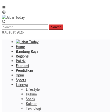
Skip
Mobile
to
Menu
content
Search
8 August 2026
Home
Bandung Raya
Regional
Politik
Ekonomi
Pendidikan
Opini
Sports
Lainnya
Lifestyle
Hukum
Sosok
Kuliner
Teknologi