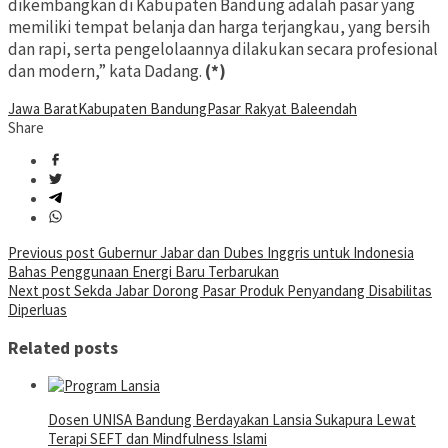
dikembangkan di Kabupaten Bandung adalah pasar yang
memiliki tempat belanja dan harga terjangkau, yang bersih
dan rapi, serta pengelolaannya dilakukan secara profesional
dan modern,” kata Dadang.
(*)
Jawa Barat
Kabupaten Bandung
Pasar Rakyat Baleendah
Share
Post
Previous post
Gubernur Jabar dan Dubes Inggris untuk Indonesia
Bahas Penggunaan Energi Baru Terbarukan
navigation
Next post
Sekda Jabar Dorong Pasar Produk Penyandang Disabilitas
Diperluas
Related posts
Dosen UNISA Bandung Berdayakan Lansia Sukapura Lewat
Terapi SEFT dan Mindfulness Islami