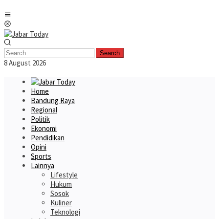
Skip
Mobile
to
Menu
content
Search
8 August 2026
Home
Bandung Raya
Regional
Politik
Ekonomi
Pendidikan
Opini
Sports
Lainnya
Lifestyle
Hukum
Sosok
Kuliner
Teknologi