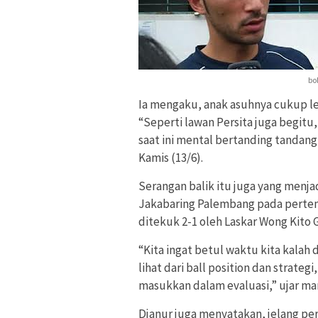
bo
Ia mengaku, anak asuhnya cukup le
“Seperti lawan Persita juga begit
saat ini mental bertanding tandang
Kamis (13/6).
Serangan balik itu juga yang menja
Jakabaring Palembang pada pertem
ditekuk 2-1 oleh Laskar Wong Kito G
“Kita ingat betul waktu kita kalah d
lihat dari ball position dan strate
masukkan dalam evaluasi,” ujar man
Djanur juga menyatakan, jelang pe