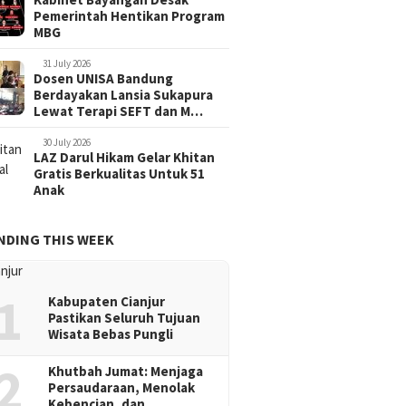
Pemerintah Hentikan Program
MBG
31 July 2026
Dosen UNISA Bandung
Berdayakan Lansia Sukapura
Lewat Terapi SEFT dan M…
30 July 2026
LAZ Darul Hikam Gelar Khitan
Gratis Berkualitas Untuk 51
Anak
NDING THIS WEEK
1
Kabupaten Cianjur
Pastikan Seluruh Tujuan
Wisata Bebas Pungli
2
Khutbah Jumat: Menjaga
Persaudaraan, Menolak
Kebencian, dan