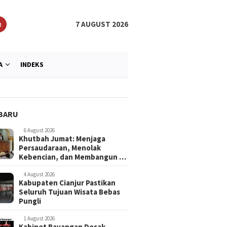
h
7 AUGUST 2026
A
INDEKS
BARU
6 August 2026
Khutbah Jumat: Menjaga
Persaudaraan, Menolak
Kebencian, dan Membangun …
4 August 2026
Kabupaten Cianjur Pastikan
Seluruh Tujuan Wisata Bebas
Pungli
1 August 2026
Kabinet Bayangan Desak