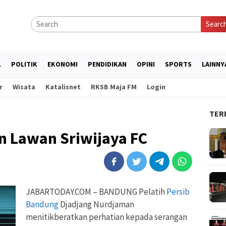
Searc
L
POLITIK
EKONOMI
PENDIDIKAN
OPINI
SPORTS
LAINNY
r
Wisata
Katalisnet
RKSB Maja FM
Login
TER
n Lawan Sriwijaya FC
JABARTODAY.COM – BANDUNG Pelatih
Persib
Bandung
Djadjang Nurdjaman
menitikberatkan perhatian kepada serangan