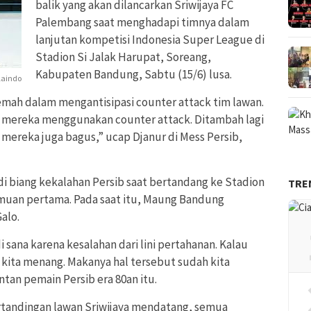
balik yang akan dilancarkan Sriwijaya FC
Palembang saat menghadapi timnya dalam
lanjutan kompetisi Indonesia Super League di
Stadion Si Jalak Harupat, Soreang,
Kabupaten Bandung, Sabtu (15/6) lusa.
laindo
mah dalam mengantisipasi counter attack tim lawan.
u, mereka menggunakan counter attack. Ditambah lagi
 mereka juga bagus,” ucap Djanur di Mess Persib,
di biang kekalahan Persib saat bertandang ke Stadion
TRE
uan pertama. Pada saat itu, Maung Bandung
alo.
i sana karena kesalahan dari lini pertahanan. Kalau
gi, kita menang. Makanya hal tersebut sudah kita
tan pemain Persib era 80an itu.
rtandingan lawan Sriwijaya mendatang, semua