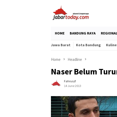
Skip
to
content
HOME
BANDUNG RAYA
REGIONA
Jawa Barat
Kota Bandung
Kuline
Home
Headline
Naser Belum Turu
Fahruszf
14 June 2013