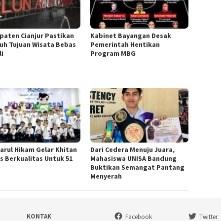
paten Cianjur Pastikan
Kabinet Bayangan Desak
ruh Tujuan Wisata Bebas
Pemerintah Hentikan
li
Program MBG
arul Hikam Gelar Khitan
Dari Cedera Menuju Juara,
s Berkualitas Untuk 51
Mahasiswa UNISA Bandung
Buktikan Semangat Pantang
Menyerah
KONTAK
Facebook
Twitter