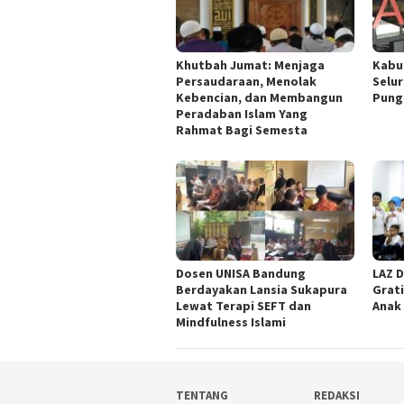
Khutbah Jumat: Menjaga
Kabu
Persaudaraan, Menolak
Selu
Kebencian, dan Membangun
Pung
Peradaban Islam Yang
Rahmat Bagi Semesta
Dosen UNISA Bandung
LAZ D
Berdayakan Lansia Sukapura
Grati
Lewat Terapi SEFT dan
Anak
Mindfulness Islami
TENTANG
REDAKSI