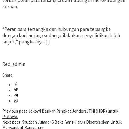
terkait peran para tersangka dan hubungan mereka dengan
korban.
“Peran para tersangka dan hubungan para tersangka
dengan korban juga sedang dilakukan penyelidikan lebih
lanjut,” pungkasnya. [ ]
Red: admin
Share
Post
Previous post
Jokowi Berikan Pangkat Jenderal TNI (HOR) untuk
Prabowo
navigation
Next post
Khutbah Jumat : 6 Bekal Yang Harus Dipersiapkan Untuk
Menyambut Ramadhan