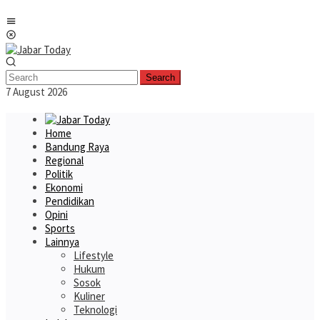
Skip
Mobile
to
Menu
content
Search
7 August 2026
Home
Bandung Raya
Regional
Politik
Ekonomi
Pendidikan
Opini
Sports
Lainnya
Lifestyle
Hukum
Sosok
Kuliner
Teknologi