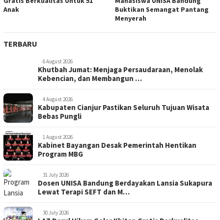
Gratis Berkualitas Untuk 51
Mahasiswa UNISA Bandung
Anak
Buktikan Semangat Pantang
Menyerah
TERBARU
6 August 2026
Khutbah Jumat: Menjaga Persaudaraan, Menolak
Kebencian, dan Membangun …
4 August 2026
Kabupaten Cianjur Pastikan Seluruh Tujuan Wisata
Bebas Pungli
1 August 2026
Kabinet Bayangan Desak Pemerintah Hentikan
Program MBG
31 July 2026
Dosen UNISA Bandung Berdayakan Lansia Sukapura
Lewat Terapi SEFT dan M…
30 July 2026