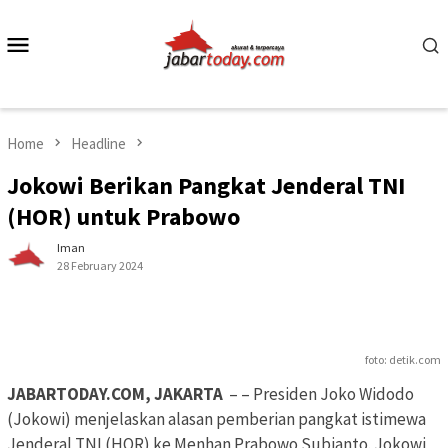
Skip
to
Mobile
content
Menu
Home
Headline
Jokowi Berikan Pangkat Jenderal TNI
(HOR) untuk Prabowo
Iman
28 February 2024
foto: detik.com
JABARTODAY.COM, JAKARTA
– – Presiden Joko Widodo
(Jokowi) menjelaskan alasan pemberian pangkat istimewa
Jenderal TNI (HOR) ke Menhan Prabowo Subianto. Jokowi