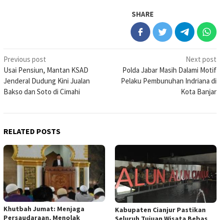
SHARE
Post
Previous post
Next post
Usai Pensiun, Mantan KSAD
Polda Jabar Masih Dalami Motif
navigation
Jenderal Dudung Kini Jualan
Pelaku Pembunuhan Indriana di
Bakso dan Soto di Cimahi
Kota Banjar
RELATED POSTS
Khutbah Jumat: Menjaga
Kabupaten Cianjur Pastikan
Persaudaraan, Menolak
Seluruh Tujuan Wisata Bebas