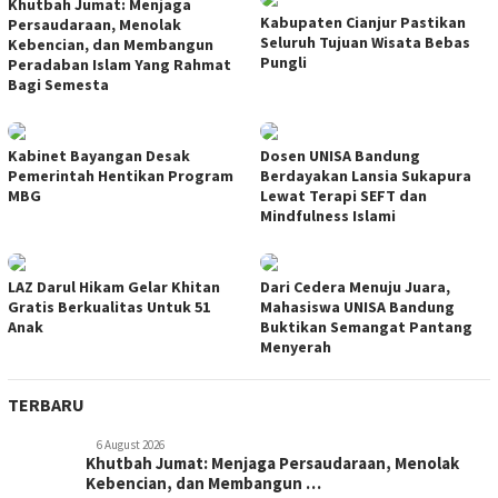
Khutbah Jumat: Menjaga
Kabupaten Cianjur Pastikan
Persaudaraan, Menolak
Seluruh Tujuan Wisata Bebas
Kebencian, dan Membangun
Pungli
Peradaban Islam Yang Rahmat
Bagi Semesta
Kabinet Bayangan Desak
Dosen UNISA Bandung
Pemerintah Hentikan Program
Berdayakan Lansia Sukapura
MBG
Lewat Terapi SEFT dan
Mindfulness Islami
LAZ Darul Hikam Gelar Khitan
Dari Cedera Menuju Juara,
Gratis Berkualitas Untuk 51
Mahasiswa UNISA Bandung
Anak
Buktikan Semangat Pantang
Menyerah
TERBARU
6 August 2026
Khutbah Jumat: Menjaga Persaudaraan, Menolak
Kebencian, dan Membangun …