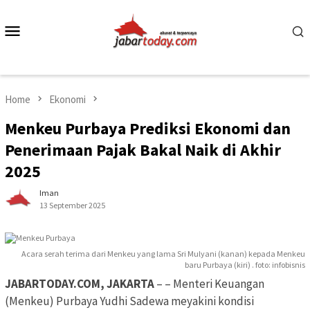
Skip
to
Mobile
content
Menu
Home
Ekonomi
Menkeu Purbaya Prediksi Ekonomi dan
Penerimaan Pajak Bakal Naik di Akhir
2025
Iman
13 September 2025
Acara serah terima dari Menkeu yang lama Sri Mulyani (kanan) kepada Menkeu
baru Purbaya (kiri) . foto: infobisnis
JABARTODAY.COM, JAKARTA
– – Menteri Keuangan
(Menkeu) Purbaya Yudhi Sadewa meyakini kondisi