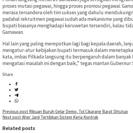
proses mutasi pegawai, hingga proses promosi pegawai. Ga
merasa tersandera oleh tim sukses yang dahulu mendukungny
padahal rekruitmen pegawai sudah ada mekanisme yang dibua
bupati biasanya menghadapi keruwetan tersendiri, kalau tidak 
Gamawan.
Hal lain yang paling merepotkan lagi bagi kepala daerah, lan
mengatur-atur kebijakan bupati termasuk dalam menetapka
kata, imbas Pilkada langsung itu berpengaruh dalam banyak 
mengatasi masalah ini dengan baik,” tegas mantan Gubernur Su
Share
Post
Previous post
Ribuan Buruh Gelar Demo, Tol Cikarang Barat Ditutup
Next post
Aher Janji Tertibkan Sistem Kerja Kontrak
navigation
Related posts