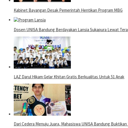
Kabinet Bayangan Desak Pemerintah Hentikan Program MBG
Dosen UNISA Bandung Berdayakan Lansia Sukapura Lewat Terap
LAZ Darul Hikam Gelar Khitan Gratis Berkualitas Untuk 51 Anak
Dari Cedera Menuju Juara, Mahasiswa UNISA Bandung Buktika