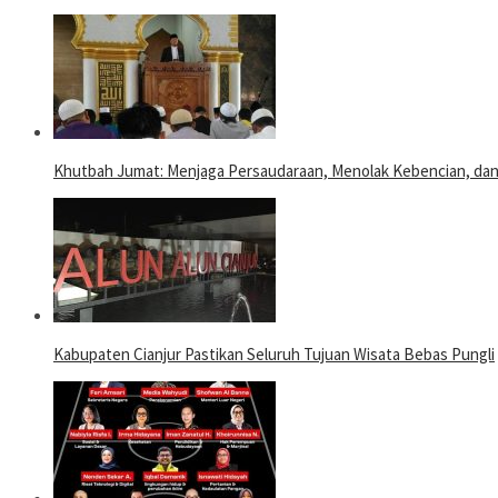
Khutbah Jumat: Menjaga Persaudaraan, Menolak Kebencian, da
Kabupaten Cianjur Pastikan Seluruh Tujuan Wisata Bebas Pungli