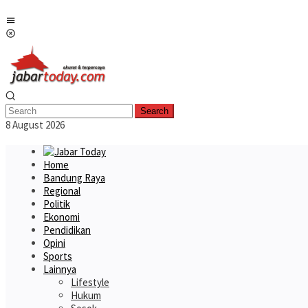
Skip
Mobile
to
Menu
content
Search
8 August 2026
Home
Bandung Raya
Regional
Politik
Ekonomi
Pendidikan
Opini
Sports
Lainnya
Lifestyle
Hukum