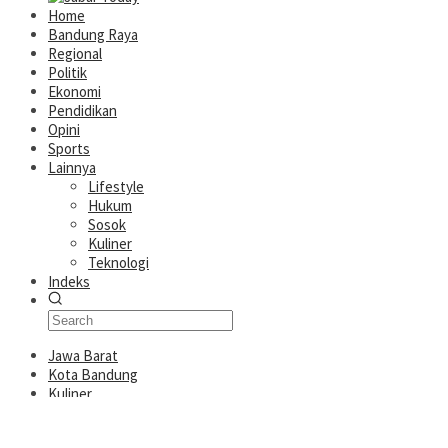
Home
Bandung Raya
Regional
Politik
Ekonomi
Pendidikan
Opini
Sports
Lainnya
Lifestyle
Hukum
Sosok
Kuliner
Teknologi
Indeks
Jawa Barat
Kota Bandung
Kuliner
Wisata
Katalisnet