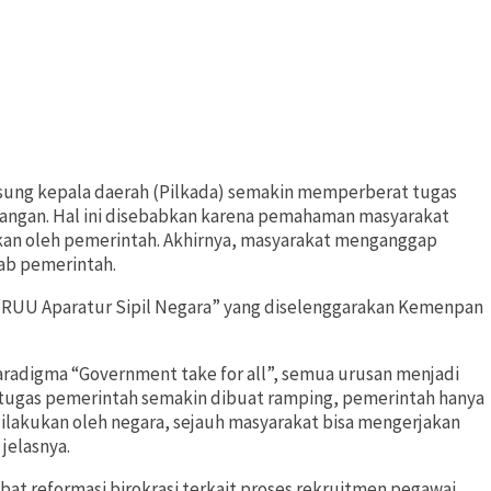
gsung kepala daerah (Pilkada) semakin memperberat tugas
pangan. Hal ini disebabkan karena pemahaman masyarakat
akkan oleh pemerintah. Akhirnya, masyarakat menganggap
ab pemerintah.
“RUU Aparatur Sipil Negara” yang diselenggarakan Kemenpan
adigma “Government take for all”, semua urusan menjadi
 tugas pemerintah semakin dibuat ramping, pemerintah hanya
dilakukan oleh negara, sejauh masyarakat bisa mengerjakan
jelasnya.
t reformasi birokrasi terkait proses rekruitmen pegawai,