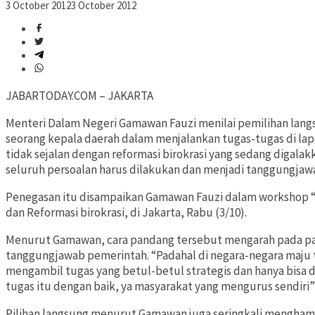
3 October 2012
3 October 2012
JABARTODAY.COM – JAKARTA
Menteri Dalam Negeri Gamawan Fauzi menilai pemilihan lan
seorang kepala daerah dalam menjalankan tugas-tugas di la
tidak sejalan dengan reformasi birokrasi yang sedang digal
seluruh persoalan harus dilakukan dan menjadi tanggungjaw
Penegasan itu disampaikan Gamawan Fauzi dalam workshop 
dan Reformasi birokrasi, di Jakarta, Rabu (3/10).
Menurut Gamawan, cara pandang tersebut mengarah pada par
tanggungjawab pemerintah. “Padahal di negara-negara maju
mengambil tugas yang betul-betul strategis dan hanya bisa 
tugas itu dengan baik, ya masyarakat yang mengurus sendiri” 
Pilihan langsung menurut Gamawan juga seringkali menghamba