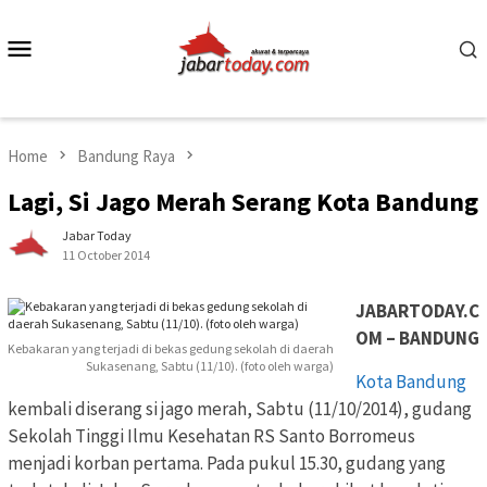
Skip
to
Mobile
content
Menu
Home
Bandung Raya
Lagi, Si Jago Merah Serang Kota Bandung
Jabar Today
11 October 2014
JABARTODAY.C
OM – BANDUNG
Kebakaran yang terjadi di bekas gedung sekolah di daerah
Sukasenang, Sabtu (11/10). (foto oleh warga)
Kota Bandung
kembali diserang si jago merah, Sabtu (11/10/2014), gudang
Sekolah Tinggi Ilmu Kesehatan RS Santo Borromeus
menjadi korban pertama. Pada pukul 15.30, gudang yang