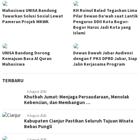
Mahasiswa UNISA Bandung
KH Roinul Balad Tegaskan Lima
Tawarkan Solusi Sosial Lewat
Pilar Dewan Da’wah saat Lantik
Pameran Projek MKWK
Pengurus DDII Kota Bogor:
Bogor Harus Jadi Kota yang
Islami
UNISA Bandung Dorong
Dewan Dawah Jabar Audiensi
Kemajuan Baca Al Quran
dengan F PKS DPRD Jabar, Siap
Mahasiswa
Jalin Kerjasama Program
TERBARU
6 August 2026
Khutbah Jumat: Menjaga Persaudaraan, Menolak
Kebencian, dan Membangun …
4 August 2026
Kabupaten Cianjur Pastikan Seluruh Tujuan Wisata
Bebas Pungli
1 August 2026