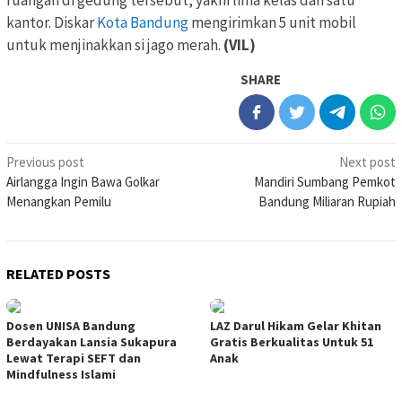
ruangan di gedung tersebut, yakni lima kelas dan satu
kantor. Diskar
Kota Bandung
mengirimkan 5 unit mobil
untuk menjinakkan si jago merah.
(VIL)
SHARE
Post
Previous post
Next post
Airlangga Ingin Bawa Golkar
Mandiri Sumbang Pemkot
navigation
Menangkan Pemilu
Bandung Miliaran Rupiah
RELATED POSTS
Dosen UNISA Bandung
LAZ Darul Hikam Gelar Khitan
Berdayakan Lansia Sukapura
Gratis Berkualitas Untuk 51
Lewat Terapi SEFT dan
Anak
Mindfulness Islami