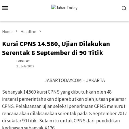
Skip
Mobile
to
Menu
content
Home
Headline
Kursi CPNS 14.560, Ujian Dilakukan
Serentak 8 September di 90 Titik
Fahruszf
21 July 2012
JABARTODAY.COM – JAKARTA
Sebanyak 14.560 kursi CPNS yang dibutuhkan oleh 48
instansi pemerintah akan diperebutkan oleh jutaan pelamar
CPNS. Pelaksanaan ujian seleksi penerimaan CPNS menurut
rencana akan dilaksanakan serentak pada 8 September 2012
di sekitar 90 titik. Selain itu untuk CPNS dari pendidikan
kedinasan sebanyak 4.126.