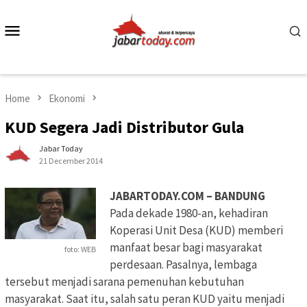
Skip
to
Mobile
content
Menu
Home
Ekonomi
KUD Segera Jadi Distributor Gula
Jabar Today
21 December 2014
JABARTODAY.COM – BANDUNG
Pada dekade 1980-an, kehadiran
Koperasi Unit Desa (KUD) memberi
manfaat besar bagi masyarakat
foto: WEB
perdesaan. Pasalnya, lembaga
tersebut menjadi sarana pemenuhan kebutuhan
masyarakat. Saat itu, salah satu peran KUD yaitu menjadi