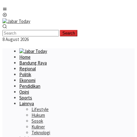
Skip
Mobile
to
Menu
content
Search
8 August 2026
Home
Bandung Raya
Regional
Politik
Ekonomi
Pendidikan
Opini
Sports
Lainnya
Lifestyle
Hukum
Sosok
Kuliner
Teknologi