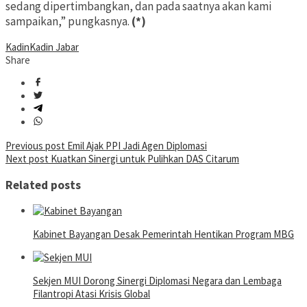
sedang dipertimbangkan, dan pada saatnya akan kami
sampaikan,” pungkasnya.
(*)
Kadin
Kadin Jabar
Share
Post
Previous post
Emil Ajak PPI Jadi Agen Diplomasi
Next post
Kuatkan Sinergi untuk Pulihkan DAS Citarum
navigation
Related posts
Kabinet Bayangan Desak Pemerintah Hentikan Program MBG
Sekjen MUI Dorong Sinergi Diplomasi Negara dan Lembaga
Filantropi Atasi Krisis Global