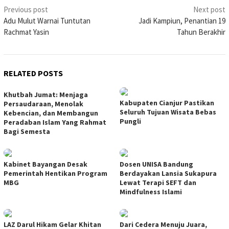
Post
Previous post
Next post
Adu Mulut Warnai Tuntutan
Jadi Kampiun, Penantian 19
navigation
Rachmat Yasin
Tahun Berakhir
RELATED POSTS
Khutbah Jumat: Menjaga
Kabupaten Cianjur Pastikan
Persaudaraan, Menolak
Seluruh Tujuan Wisata Bebas
Kebencian, dan Membangun
Pungli
Peradaban Islam Yang Rahmat
Bagi Semesta
Kabinet Bayangan Desak
Dosen UNISA Bandung
Pemerintah Hentikan Program
Berdayakan Lansia Sukapura
MBG
Lewat Terapi SEFT dan
Mindfulness Islami
LAZ Darul Hikam Gelar Khitan
Dari Cedera Menuju Juara,