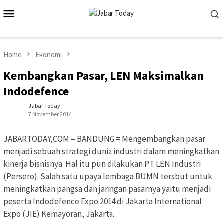
Skip
Mobile
to
Menu
content
Home
Ekonomi
Kembangkan Pasar, LEN Maksimalkan
Indodefence
Jabar Today
7 November 2014
JABARTODAY,COM – BANDUNG = Mengembangkan pasar
menjadi sebuah strategi dunia industri dalam meningkatkan
kinerja bisnisnya. Hal itu pun dilakukan PT LEN Industri
(Persero). Salah satu upaya lembaga BUMN tersbut untuk
meningkatkan pangsa dan jaringan pasarnya yaitu menjadi
peserta Indodefence Expo 2014 di Jakarta International
Expo (JIE) Kemayoran, Jakarta.