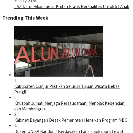
30 July 2026
LAZ Darul Hikam Gelar Khitan Gratis Berkualitas Untuk 51 Anak
Trending This Week
1
Kabupaten Cianjur Pastikan Seluruh Tujuan Wisata Bebas
Pungli
2
Khutbah Jumat: Menjaga Persaudaraan, Menolak Kebencian,
dan Membangun …
3
Kabinet Bayangan Desak Pemerintah Hentikan Program MBG
4
Dosen UNISA Bandung Berdayakan Lansia Sukapura Lewat