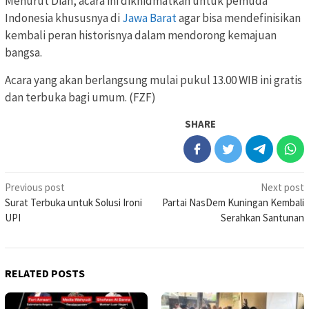
Menurut Dian, acara ini dikhidmatkan untuk pemuda
Indonesia khususnya di
Jawa Barat
agar bisa mendefinisikan
kembali peran historisnya dalam mendorong kemajuan
bangsa.
Acara yang akan berlangsung mulai pukul 13.00 WIB ini gratis
dan terbuka bagi umum. (FZF)
SHARE
Post
Previous post
Next post
Surat Terbuka untuk Solusi Ironi
Partai NasDem Kuningan Kembali
navigation
UPI
Serahkan Santunan
RELATED POSTS