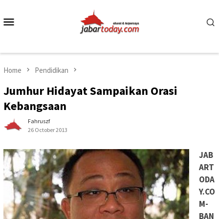
Skip
to
Mobile
content
Menu
Home
Pendidikan
Jumhur Hidayat Sampaikan Orasi
Kebangsaan
Fahruszf
26 October 2013
JAB
ART
ODA
Y.CO
M-
BAN